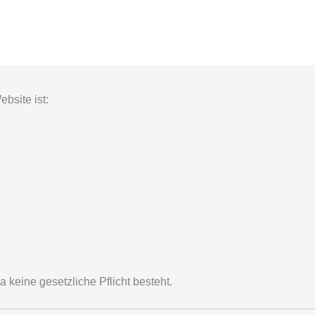
ngen
Optimierungen
Vorführungen
Über uns
bsite ist:
da keine gesetzliche Pflicht besteht.