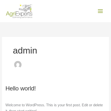
Zum
MAIN
Inhalt
MEN
springen
admin
Hello world!
Hello
world!
Ein Kommentar
/
Uncategorized
/
admin
Welcome to WordPress. This is your first post. Edit or delete