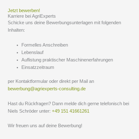
m
e
Jetzt bewerben!
Karriere bei AgriExperts
r
Schicke uns deine Bewerbungsunterlagen mit folgenden
*
Inhalten:
T
e
Formelles Anschreiben
l
Lebenslauf
e
Auflistung praktischer Maschinenerfahrungen
f
Einsatzzeitraum
o
n
per Kontaktformular oder direkt per Mail an
n
bewerbung@agriexperts-consulting.de
u
m
Hast du Rückfragen? Dann melde dich gerne telefonisch bei
m
Niels Schröder unter:
+49 151 41661261
e
r
Wir freuen uns auf deine Bewerbung!