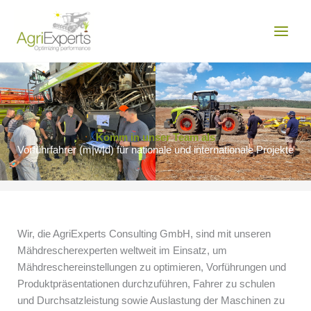
Zum
MAIN
Inhalt
MEN
springen
Komm in unser Team als
Vorführfahrer (m|w|d) für nationale und internationale Projekte
Wir, die AgriExperts Consulting GmbH, sind mit unseren
Mähdrescherexperten weltweit im Einsatz, um
Mähdreschereinstellungen zu optimieren, Vorführungen und
Produktpräsentationen durchzuführen, Fahrer zu schulen
und Durchsatzleistung sowie Auslastung der Maschinen zu